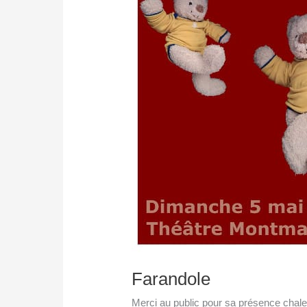
Farandole
Merci au public pour sa présence chal