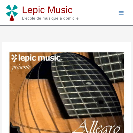
Aller
Lepic Music
au
contenu
L'école de musique à domicile