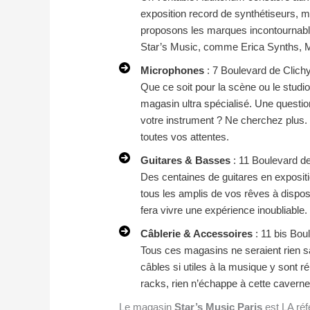
exposition record de synthétiseurs, 
proposons les marques incontournable
Star’s Music, comme Erica Synths, 
Microphones
: 7 Boulevard de Clich
Que ce soit pour la scène ou le studi
magasin ultra spécialisé. Une questio
votre instrument ? Ne cherchez plus
toutes vos attentes.
Guitares & Basses
: 11 Boulevard de
Des centaines de guitares en exposit
tous les amplis de vos rêves à dispo
fera vivre une expérience inoubliable.
Câblerie & Accessoires
: 11 bis Bou
Tous ces magasins ne seraient rien s
câbles si utiles à la musique y sont r
racks, rien n’échappe à cette caverne
Le magasin
Star’s Music Paris
est LA réf