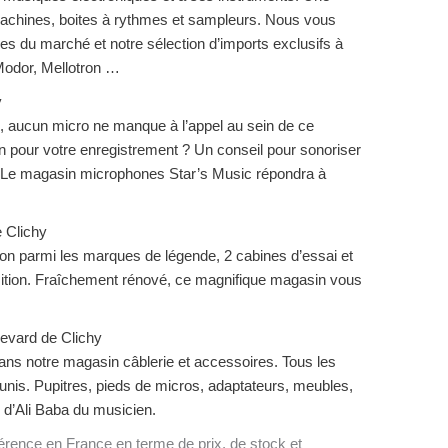
machines, boites à rythmes et sampleurs. Nous vous
s du marché et notre sélection d’imports exclusifs à
Modor, Mellotron …
y
o, aucun micro ne manque à l’appel au sein de ce
n pour votre enregistrement ? Un conseil pour sonoriser
. Le magasin microphones Star’s Music répondra à
 Clichy
ion parmi les marques de légende, 2 cabines d’essai et
sition. Fraîchement rénové, ce magnifique magasin vous
levard de Clichy
ans notre magasin câblerie et accessoires. Tous les
éunis. Pupitres, pieds de micros, adaptateurs, meubles,
 d’Ali Baba du musicien.
érence en France en terme de prix, de stock et