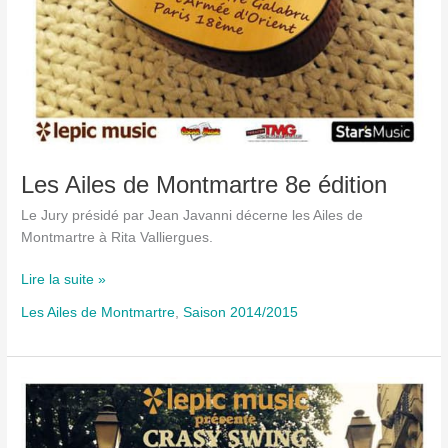
Les Ailes de Montmartre 8e édition
Le Jury présidé par Jean Javanni décerne les Ailes de
Montmartre à Rita Valliergues.
Les
Lire la suite »
Ailes
Les Ailes de Montmartre
,
Saison 2014/2015
de
Montmartre
8e
édition