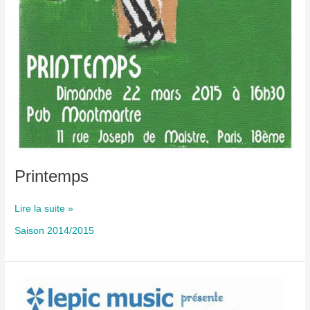
Printemps
Printemps
Lire la suite »
Saison 2014/2015