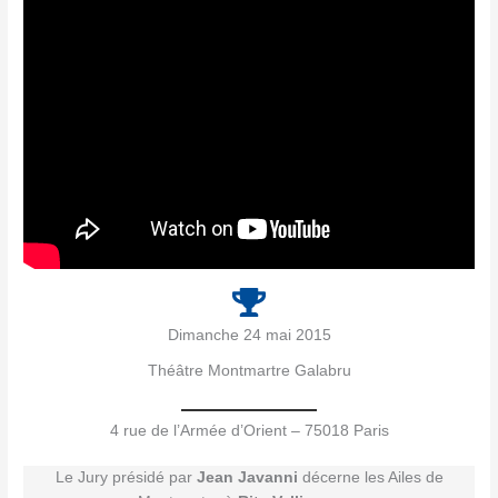
Dimanche 24 mai 2015
Théâtre Montmartre Galabru
4 rue de l’Armée d’Orient – 75018 Paris
Le Jury présidé par
Jean Javanni
décerne les Ailes de